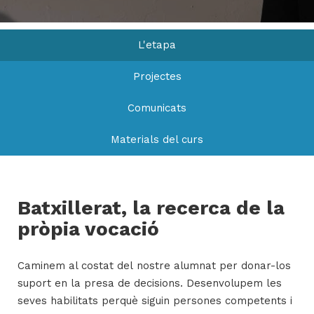
L'etapa
H
ll
Projectes
i
a
Comunicats
l
Materials del curs
P
P
Batxillerat, la recerca de la
pròpia vocació
Caminem al costat del nostre alumnat per donar-los
suport en la presa de decisions. Desenvolupem les
seves habilitats perquè siguin persones competents i