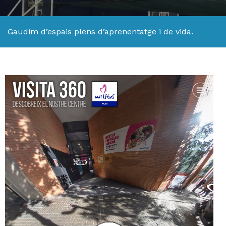
Gaudim d’espais plens d’aprenentatge i de vida.
H
ll
i
a
l
P
P