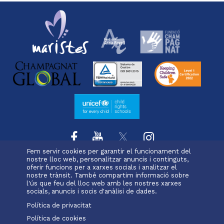
Fem servir cookies per garantir el funcionament del
nostre lloc web, personalitzar anuncis i continguts,
oferir funcions per a xarxes socials i analitzar el
L'escola
Projecte educatiu
Oferta educativa
nostre trànsit. També compartim informació sobre
Menu
Serveis i extraescolars
Pastoral
Matrícula
l'ús que feu del lloc web amb les nostres xarxes
footer
socials, anuncis i socis d'anàlisi de dades.
Política de privacitat
-
Política de cookies
Alexia
Office 365