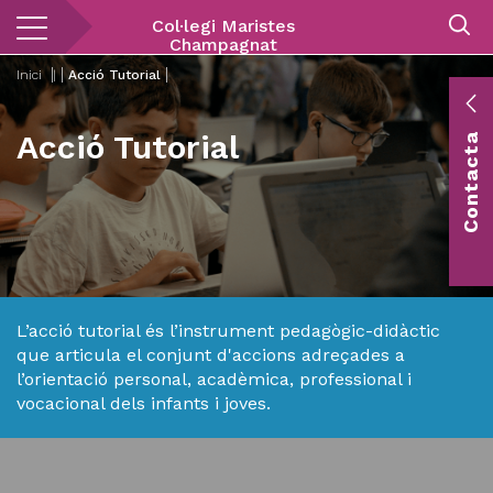
Vés
Col·legi Maristes
al
Champagnat
contingut
Inici
|
Acció Tutorial
E
Acció Tutorial
Contacta
c
Co
vis
L’acció tutorial és l’instrument pedagògic-didàctic
que articula el conjunt d'accions adreçades a
l’orientació personal, acadèmica, professional i
vocacional dels infants i joves.