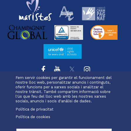
Fem servir cookies per garantir el funcionament del
nostre lloc web, personalitzar anuncis i continguts,
oferir funcions per a xarxes socials i analitzar el
L'escola
Projecte educatiu
Oferta educativa
nostre trànsit. També compartim informació sobre
Menu
Serveis i extraescolars
Pastoral
Matrícula
l'ús que feu del lloc web amb les nostres xarxes
footer
socials, anuncis i socis d'anàlisi de dades.
Política de privacitat
-
Política de cookies
Alexia
Office 365
badalona
Menu
legals